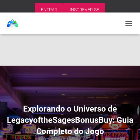
ENTRAR
INSCREVER-SE
A
L
T
E
R
N
A
R
N
A
V
E
G
A
Explorando o Universo de
Ç
Ã
LegacyoftheSagesBonusBuy: Guia
O
Completo do Jogo