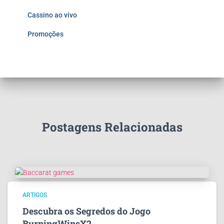
Cassino ao vivo
Promoções
Postagens Relacionadas
ARTIGOS
Descubra os Segredos do Jogo
BurningWinsX2