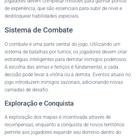
jogadores devem completar missões para ganhar pontos
de experiência, que são essenciais para subir de nível e
desbloquear habilidades especiais.
Sistema de Combate
O combate é uma parte central do jogo. Utilizando um
sistema de batalhas por turnos, os jogadores devem criar
estratégias inteligentes para derrotar inimigos poderosos.
A escolha das armas e feitiços é fundamental, e cada
decisão pode levar à vitória ou à derrota. Eventos atuais no
jogo introduzem inimigos sazonais, adicionando novas
camadas de desafio.
Exploração e Conquista
A exploração dos mapas é incentivada através de
recompensas, enquanto a conquista de novos territórios
permite aos jogadores expandir seu domínio dentro do