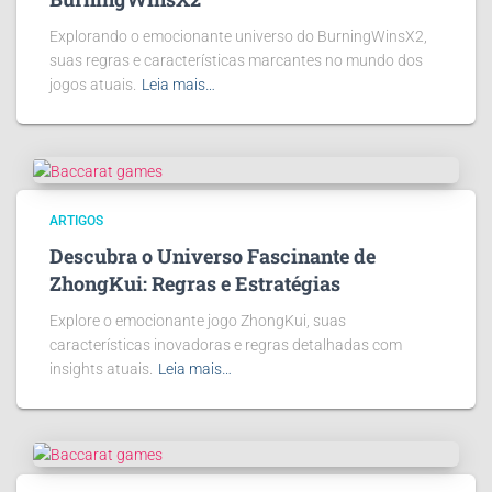
Explorando o emocionante universo do BurningWinsX2,
suas regras e características marcantes no mundo dos
jogos atuais.
Leia mais…
ARTIGOS
Descubra o Universo Fascinante de
ZhongKui: Regras e Estratégias
Explore o emocionante jogo ZhongKui, suas
características inovadoras e regras detalhadas com
insights atuais.
Leia mais…