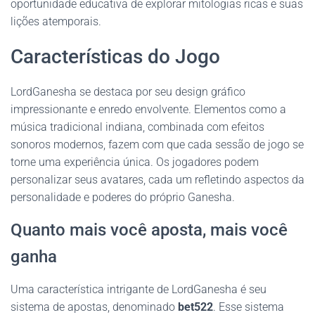
oportunidade educativa de explorar mitologias ricas e suas
lições atemporais.
Características do Jogo
LordGanesha se destaca por seu design gráfico
impressionante e enredo envolvente. Elementos como a
música tradicional indiana, combinada com efeitos
sonoros modernos, fazem com que cada sessão de jogo se
torne uma experiência única. Os jogadores podem
personalizar seus avatares, cada um refletindo aspectos da
personalidade e poderes do próprio Ganesha.
Quanto mais você aposta, mais você
ganha
Uma característica intrigante de LordGanesha é seu
sistema de apostas, denominado
bet522
. Esse sistema