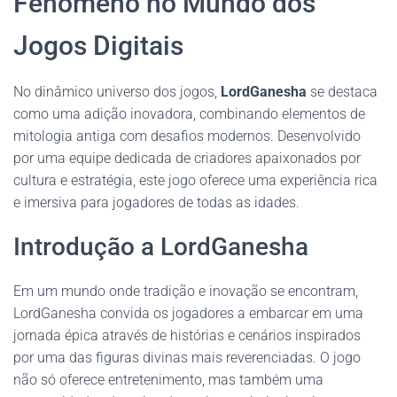
Fenômeno no Mundo dos
Jogos Digitais
No dinâmico universo dos jogos,
LordGanesha
se destaca
como uma adição inovadora, combinando elementos de
mitologia antiga com desafios modernos. Desenvolvido
por uma equipe dedicada de criadores apaixonados por
cultura e estratégia, este jogo oferece uma experiência rica
e imersiva para jogadores de todas as idades.
Introdução a LordGanesha
Em um mundo onde tradição e inovação se encontram,
LordGanesha convida os jogadores a embarcar em uma
jornada épica através de histórias e cenários inspirados
por uma das figuras divinas mais reverenciadas. O jogo
não só oferece entretenimento, mas também uma