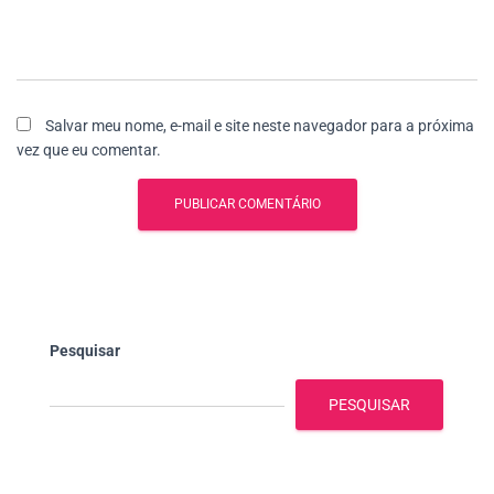
Salvar meu nome, e-mail e site neste navegador para a próxima
vez que eu comentar.
Pesquisar
PESQUISAR