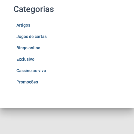
Categorias
Artigos
Jogos de cartas
Bingo online
Exclusivo
Cassino ao vivo
Promoções