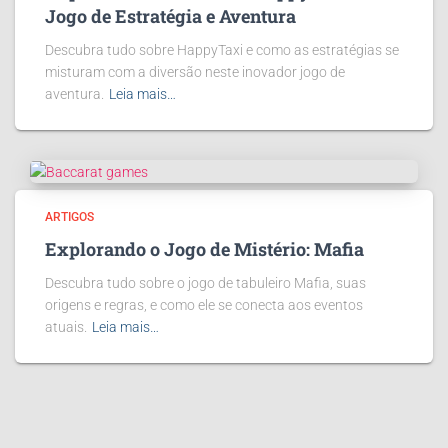
Jogo de Estratégia e Aventura
Descubra tudo sobre HappyTaxi e como as estratégias se
misturam com a diversão neste inovador jogo de
aventura.
Leia mais…
ARTIGOS
Explorando o Jogo de Mistério: Mafia
Descubra tudo sobre o jogo de tabuleiro Mafia, suas
origens e regras, e como ele se conecta aos eventos
atuais.
Leia mais…