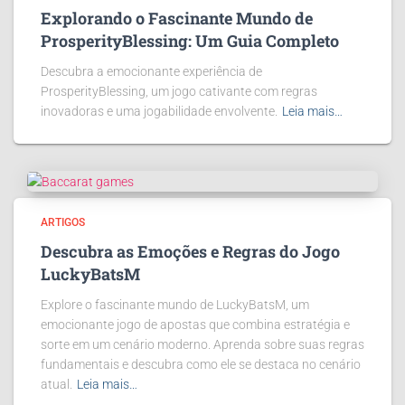
Explorando o Fascinante Mundo de
ProsperityBlessing: Um Guia Completo
Descubra a emocionante experiência de
ProsperityBlessing, um jogo cativante com regras
inovadoras e uma jogabilidade envolvente.
Leia mais…
ARTIGOS
Descubra as Emoções e Regras do Jogo
LuckyBatsM
Explore o fascinante mundo de LuckyBatsM, um
emocionante jogo de apostas que combina estratégia e
sorte em um cenário moderno. Aprenda sobre suas regras
fundamentais e descubra como ele se destaca no cenário
atual.
Leia mais…