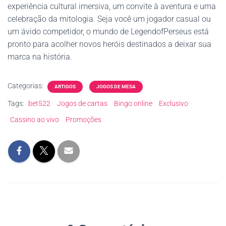
experiência cultural imersiva, um convite à aventura e uma
celebração da mitologia. Seja você um jogador casual ou
um ávido competidor, o mundo de LegendofPerseus está
pronto para acolher novos heróis destinados a deixar sua
marca na história.
Categorias:
ARTIGOS
JOGOS DE MESA
Tags:
bet522
Jogos de cartas
Bingo online
Exclusivo
Cassino ao vivo
Promoções