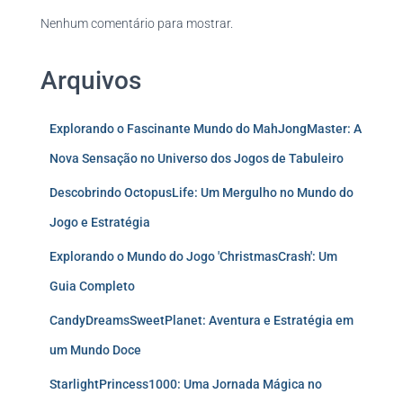
Nenhum comentário para mostrar.
Arquivos
Explorando o Fascinante Mundo do MahJongMaster: A
Nova Sensação no Universo dos Jogos de Tabuleiro
Descobrindo OctopusLife: Um Mergulho no Mundo do
Jogo e Estratégia
Explorando o Mundo do Jogo 'ChristmasCrash': Um
Guia Completo
CandyDreamsSweetPlanet: Aventura e Estratégia em
um Mundo Doce
StarlightPrincess1000: Uma Jornada Mágica no