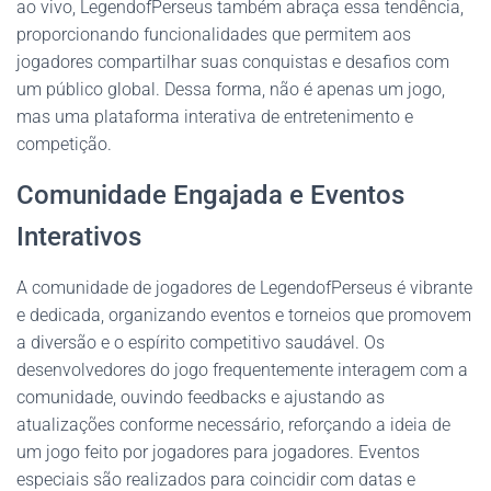
ao vivo, LegendofPerseus também abraça essa tendência,
proporcionando funcionalidades que permitem aos
jogadores compartilhar suas conquistas e desafios com
um público global. Dessa forma, não é apenas um jogo,
mas uma plataforma interativa de entretenimento e
competição.
Comunidade Engajada e Eventos
Interativos
A comunidade de jogadores de LegendofPerseus é vibrante
e dedicada, organizando eventos e torneios que promovem
a diversão e o espírito competitivo saudável. Os
desenvolvedores do jogo frequentemente interagem com a
comunidade, ouvindo feedbacks e ajustando as
atualizações conforme necessário, reforçando a ideia de
um jogo feito por jogadores para jogadores. Eventos
especiais são realizados para coincidir com datas e