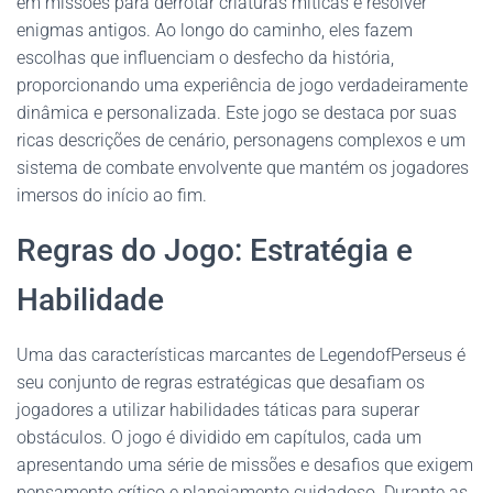
em missões para derrotar criaturas míticas e resolver
enigmas antigos. Ao longo do caminho, eles fazem
escolhas que influenciam o desfecho da história,
proporcionando uma experiência de jogo verdadeiramente
dinâmica e personalizada. Este jogo se destaca por suas
ricas descrições de cenário, personagens complexos e um
sistema de combate envolvente que mantém os jogadores
imersos do início ao fim.
Regras do Jogo: Estratégia e
Habilidade
Uma das características marcantes de LegendofPerseus é
seu conjunto de regras estratégicas que desafiam os
jogadores a utilizar habilidades táticas para superar
obstáculos. O jogo é dividido em capítulos, cada um
apresentando uma série de missões e desafios que exigem
pensamento crítico e planejamento cuidadoso. Durante as