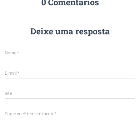
0 Comentários
Deixe uma resposta
Nome
*
E-mail
*
Site
O que você tem em mente?