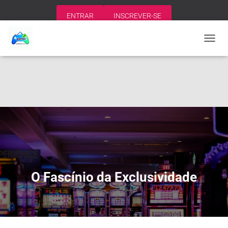
ENTRAR
INSCREVER-SE
A
L
T
E
R
N
A
R
N
A
V
E
G
A
O Fascínio da Exclusividade
Ç
Ã
O