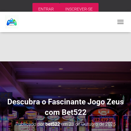
ENTRAR
INSCREVER-SE
A
L
T
E
R
N
A
R
N
A
V
E
G
A
Descubra o Fascinante Jogo Zeus
Ç
Ã
com Bet522
O
Publicado por
bet522
em
23 de Outubro de 2025