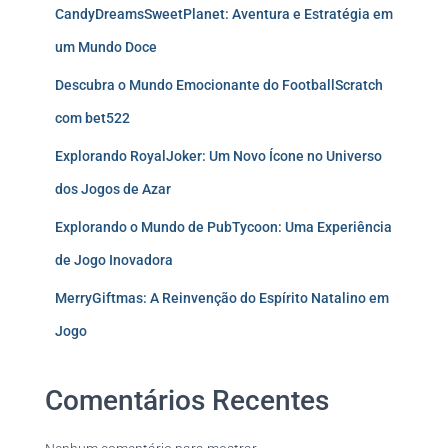
CandyDreamsSweetPlanet: Aventura e Estratégia em
um Mundo Doce
Descubra o Mundo Emocionante do FootballScratch
com bet522
Explorando RoyalJoker: Um Novo Ícone no Universo
dos Jogos de Azar
Explorando o Mundo de PubTycoon: Uma Experiência
de Jogo Inovadora
MerryGiftmas: A Reinvenção do Espírito Natalino em
Jogo
Comentários Recentes