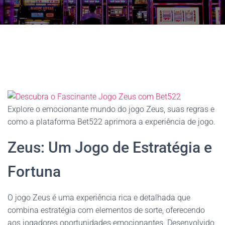
Explore o emocionante mundo do jogo Zeus, suas regras e
como a plataforma Bet522 aprimora a experiência de jogo.
Zeus: Um Jogo de Estratégia e
Fortuna
O jogo Zeus é uma experiência rica e detalhada que
combina estratégia com elementos de sorte, oferecendo
aos jogadores oportunidades emocionantes. Desenvolvido