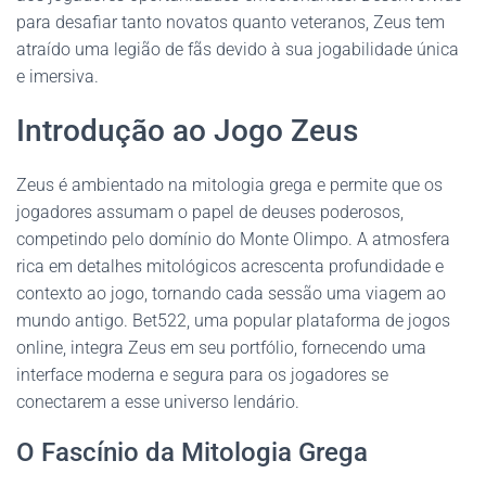
para desafiar tanto novatos quanto veteranos, Zeus tem
atraído uma legião de fãs devido à sua jogabilidade única
e imersiva.
Introdução ao Jogo Zeus
Zeus é ambientado na mitologia grega e permite que os
jogadores assumam o papel de deuses poderosos,
competindo pelo domínio do Monte Olimpo. A atmosfera
rica em detalhes mitológicos acrescenta profundidade e
contexto ao jogo, tornando cada sessão uma viagem ao
mundo antigo. Bet522, uma popular plataforma de jogos
online, integra Zeus em seu portfólio, fornecendo uma
interface moderna e segura para os jogadores se
conectarem a esse universo lendário.
O Fascínio da Mitologia Grega