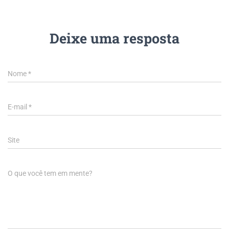
Deixe uma resposta
Nome
*
E-mail
*
Site
O que você tem em mente?