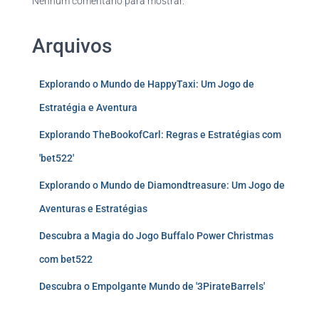
Nenhum comentário para mostrar.
Arquivos
Explorando o Mundo de HappyTaxi: Um Jogo de
Estratégia e Aventura
Explorando TheBookofCarl: Regras e Estratégias com
'bet522'
Explorando o Mundo de Diamondtreasure: Um Jogo de
Aventuras e Estratégias
Descubra a Magia do Jogo Buffalo Power Christmas
com bet522
Descubra o Empolgante Mundo de '3PirateBarrels'