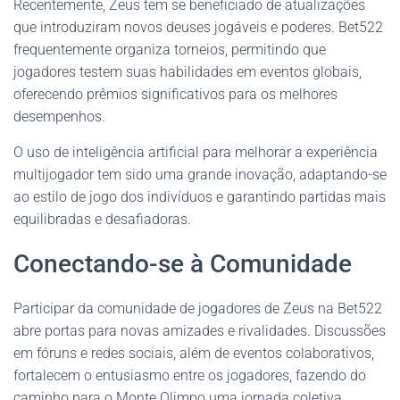
Recentemente, Zeus tem se beneficiado de atualizações
que introduziram novos deuses jogáveis e poderes. Bet522
frequentemente organiza torneios, permitindo que
jogadores testem suas habilidades em eventos globais,
oferecendo prêmios significativos para os melhores
desempenhos.
O uso de inteligência artificial para melhorar a experiência
multijogador tem sido uma grande inovação, adaptando-se
ao estilo de jogo dos indivíduos e garantindo partidas mais
equilibradas e desafiadoras.
Conectando-se à Comunidade
Participar da comunidade de jogadores de Zeus na Bet522
abre portas para novas amizades e rivalidades. Discussões
em fóruns e redes sociais, além de eventos colaborativos,
fortalecem o entusiasmo entre os jogadores, fazendo do
caminho para o Monte Olimpo uma jornada coletiva.