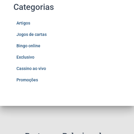
Categorias
Artigos
Jogos de cartas
Bingo online
Exclusivo
Cassino ao vivo
Promoções