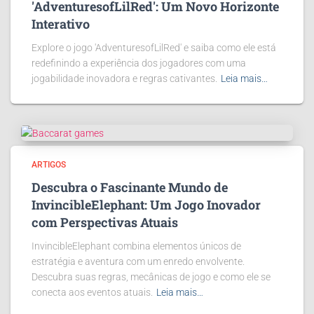
'AdventuresofLilRed': Um Novo Horizonte
Interativo
Explore o jogo 'AdventuresofLilRed' e saiba como ele está
redefinindo a experiência dos jogadores com uma
jogabilidade inovadora e regras cativantes.
Leia mais…
ARTIGOS
Descubra o Fascinante Mundo de
InvincibleElephant: Um Jogo Inovador
com Perspectivas Atuais
InvincibleElephant combina elementos únicos de
estratégia e aventura com um enredo envolvente.
Descubra suas regras, mecânicas de jogo e como ele se
conecta aos eventos atuais.
Leia mais…