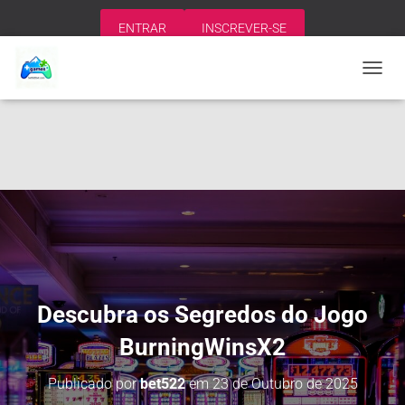
ENTRAR
INSCREVER-SE
A
L
T
E
R
N
A
R
N
A
V
E
G
A
Descubra os Segredos do Jogo
Ç
Ã
BurningWinsX2
O
Publicado por
bet522
em
23 de Outubro de 2025