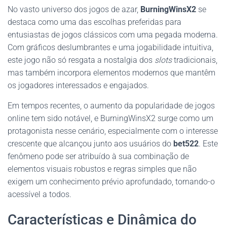
No vasto universo dos jogos de azar,
BurningWinsX2
se
destaca como uma das escolhas preferidas para
entusiastas de jogos clássicos com uma pegada moderna.
Com gráficos deslumbrantes e uma jogabilidade intuitiva,
este jogo não só resgata a nostalgia dos
slots
tradicionais,
mas também incorpora elementos modernos que mantêm
os jogadores interessados e engajados.
Em tempos recentes, o aumento da popularidade de jogos
online tem sido notável, e BurningWinsX2 surge como um
protagonista nesse cenário, especialmente com o interesse
crescente que alcançou junto aos usuários do
bet522
. Este
fenômeno pode ser atribuído à sua combinação de
elementos visuais robustos e regras simples que não
exigem um conhecimento prévio aprofundado, tornando-o
acessível a todos.
Características e Dinâmica do