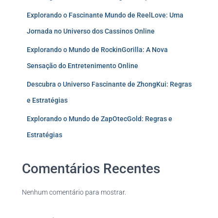
Explorando o Fascinante Mundo de ReelLove: Uma
Jornada no Universo dos Cassinos Online
Explorando o Mundo de RockinGorilla: A Nova
Sensação do Entretenimento Online
Descubra o Universo Fascinante de ZhongKui: Regras
e Estratégias
Explorando o Mundo de ZapOtecGold: Regras e
Estratégias
Comentários Recentes
Nenhum comentário para mostrar.