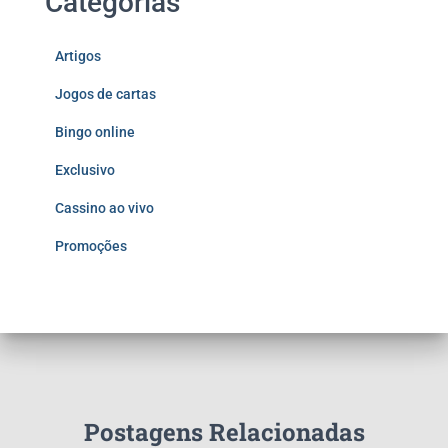
Categorias
Artigos
Jogos de cartas
Bingo online
Exclusivo
Cassino ao vivo
Promoções
Postagens Relacionadas