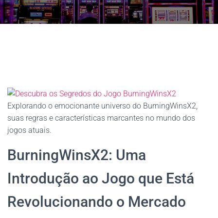
Explorando o emocionante universo do BurningWinsX2,
suas regras e características marcantes no mundo dos
jogos atuais.
BurningWinsX2: Uma
Introdução ao Jogo que Está
Revolucionando o Mercado