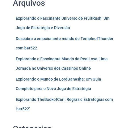
Arquivos
Explorando o Fascinante Universo de FruitRush: Um
Jogo de Estratégia e Diversão
Descubra o emocionante mundo de TempleofThunder
com bet522
Explorando o Fascinante Mundo de ReelLove: Uma
Jornada no Universo dos Cassinos Online
Explorando o Mundo de LordGanesha: Um Guia
Completo para o Novo Jogo de Estratégia
Explorando TheBookofCarl: Regras e Estratégias com
'bet522'