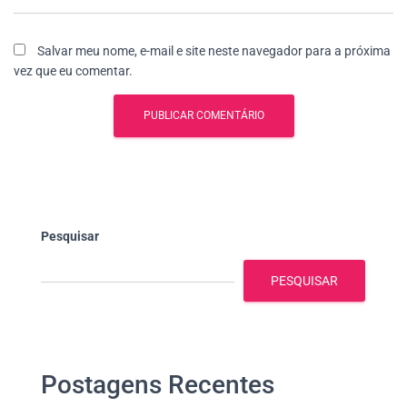
Salvar meu nome, e-mail e site neste navegador para a próxima
vez que eu comentar.
Pesquisar
PESQUISAR
Postagens Recentes