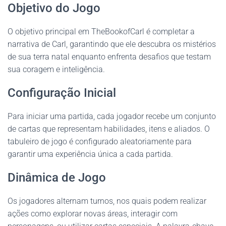
Objetivo do Jogo
O objetivo principal em TheBookofCarl é completar a
narrativa de Carl, garantindo que ele descubra os mistérios
de sua terra natal enquanto enfrenta desafios que testam
sua coragem e inteligência.
Configuração Inicial
Para iniciar uma partida, cada jogador recebe um conjunto
de cartas que representam habilidades, itens e aliados. O
tabuleiro de jogo é configurado aleatoriamente para
garantir uma experiência única a cada partida.
Dinâmica de Jogo
Os jogadores alternam turnos, nos quais podem realizar
ações como explorar novas áreas, interagir com