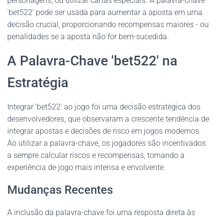
personagens, ou utilizar cartas especiais. A palavra-chave
'bet522' pode ser usada para aumentar a aposta em uma
decisão crucial, proporcionando recompensas maiores - ou
penalidades se a aposta não for bem-sucedida.
A Palavra-Chave 'bet522' na
Estratégia
Integrar 'bet522' ao jogo foi uma decisão estratégica dos
desenvolvedores, que observaram a crescente tendência de
integrar apostas e decisões de risco em jogos modernos.
Ao utilizar a palavra-chave, os jogadores são incentivados
a sempre calcular riscos e recompensas, tornando a
experiência de jogo mais intensa e envolvente.
Mudanças Recentes
A inclusão da palavra-chave foi uma resposta direta às