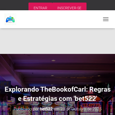
ENTRAR
INSCREVER-SE
A
L
T
E
R
N
A
R
N
A
V
E
G
A
Explorando TheBookofCarl: Regras
Ç
Ã
e Estratégias com 'bet522'
O
Publicado por
bet522
em
23 de Outubro de 2025