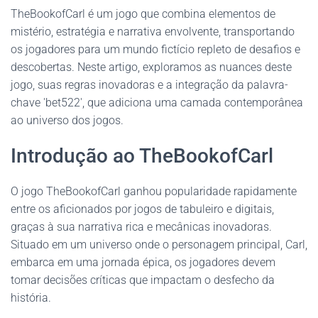
TheBookofCarl é um jogo que combina elementos de
mistério, estratégia e narrativa envolvente, transportando
os jogadores para um mundo fictício repleto de desafios e
descobertas. Neste artigo, exploramos as nuances deste
jogo, suas regras inovadoras e a integração da palavra-
chave 'bet522', que adiciona uma camada contemporânea
ao universo dos jogos.
Introdução ao TheBookofCarl
O jogo TheBookofCarl ganhou popularidade rapidamente
entre os aficionados por jogos de tabuleiro e digitais,
graças à sua narrativa rica e mecânicas inovadoras.
Situado em um universo onde o personagem principal, Carl,
embarca em uma jornada épica, os jogadores devem
tomar decisões críticas que impactam o desfecho da
história.