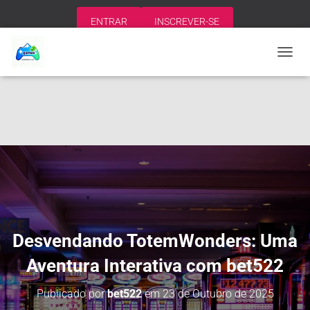
ENTRAR
INSCREVER-SE
A
L
T
E
R
N
A
R
N
A
V
E
G
A
Desvendando TotemWonders: Uma
Ç
Ã
Aventura Interativa com bet522
O
Publicado por
bet522
em
23 de Outubro de 2025