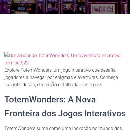
Explore TotemWonders, um jogo interativo que desafia
jogadores a navegar por enigmas e aventuras. Conheça
sua introdução, descrição detalhada e as regras.
TotemWonders: A Nova
Fronteira dos Jogos Interativos
TotemWonders surge como uma inovação no mundo dos