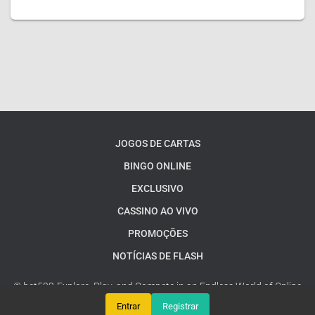
JOGOS DE CARTAS
BINGO ONLINE
EXCLUSIVO
CASSINO AO VIVO
PROMOÇÕES
NOTÍCIAS DE FLASH
© bet522-Explore, Play, and Compete in an Endless World of Online
Games
Google Sitemap
Entrar
Registrar