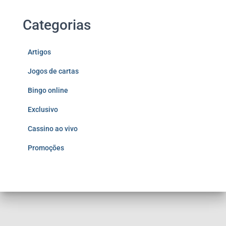
Categorias
Artigos
Jogos de cartas
Bingo online
Exclusivo
Cassino ao vivo
Promoções