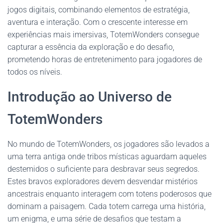
jogos digitais, combinando elementos de estratégia,
aventura e interação. Com o crescente interesse em
experiências mais imersivas, TotemWonders consegue
capturar a essência da exploração e do desafio,
prometendo horas de entretenimento para jogadores de
todos os níveis.
Introdução ao Universo de
TotemWonders
No mundo de TotemWonders, os jogadores são levados a
uma terra antiga onde tribos místicas aguardam aqueles
destemidos o suficiente para desbravar seus segredos.
Estes bravos exploradores devem desvendar mistérios
ancestrais enquanto interagem com totens poderosos que
dominam a paisagem. Cada totem carrega uma história,
um enigma, e uma série de desafios que testam a