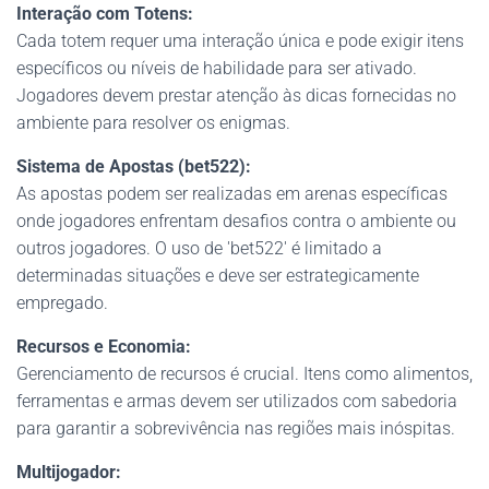
Interação com Totens:
Cada totem requer uma interação única e pode exigir itens
específicos ou níveis de habilidade para ser ativado.
Jogadores devem prestar atenção às dicas fornecidas no
ambiente para resolver os enigmas.
Sistema de Apostas (bet522):
As apostas podem ser realizadas em arenas específicas
onde jogadores enfrentam desafios contra o ambiente ou
outros jogadores. O uso de 'bet522' é limitado a
determinadas situações e deve ser estrategicamente
empregado.
Recursos e Economia:
Gerenciamento de recursos é crucial. Itens como alimentos,
ferramentas e armas devem ser utilizados com sabedoria
para garantir a sobrevivência nas regiões mais inóspitas.
Multijogador: