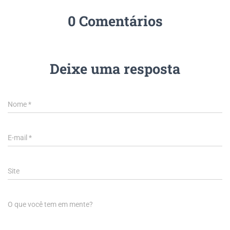
0 Comentários
Deixe uma resposta
Nome
*
E-mail
*
Site
O que você tem em mente?