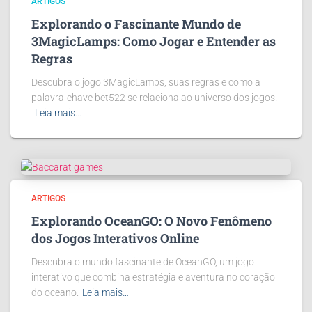
ARTIGOS
Explorando o Fascinante Mundo de
3MagicLamps: Como Jogar e Entender as
Regras
Descubra o jogo 3MagicLamps, suas regras e como a
palavra-chave bet522 se relaciona ao universo dos jogos.
Leia mais…
ARTIGOS
Explorando OceanGO: O Novo Fenômeno
dos Jogos Interativos Online
Descubra o mundo fascinante de OceanGO, um jogo
interativo que combina estratégia e aventura no coração
do oceano.
Leia mais…