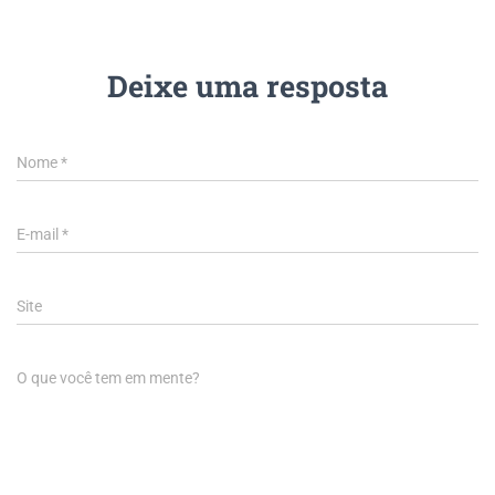
Deixe uma resposta
Nome
*
E-mail
*
Site
O que você tem em mente?