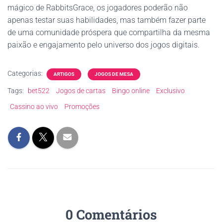
mágico de RabbitsGrace, os jogadores poderão não
apenas testar suas habilidades, mas também fazer parte
de uma comunidade próspera que compartilha da mesma
paixão e engajamento pelo universo dos jogos digitais.
Categorias:
ARTIGOS
JOGOS DE MESA
Tags:
bet522
Jogos de cartas
Bingo online
Exclusivo
Cassino ao vivo
Promoções
0 Comentários