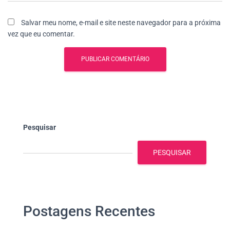
Salvar meu nome, e-mail e site neste navegador para a próxima
vez que eu comentar.
Pesquisar
PESQUISAR
Postagens Recentes