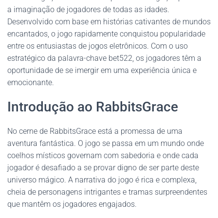
a imaginação de jogadores de todas as idades.
Desenvolvido com base em histórias cativantes de mundos
encantados, o jogo rapidamente conquistou popularidade
entre os entusiastas de jogos eletrônicos. Com o uso
estratégico da palavra-chave bet522, os jogadores têm a
oportunidade de se imergir em uma experiência única e
emocionante.
Introdução ao RabbitsGrace
No cerne de RabbitsGrace está a promessa de uma
aventura fantástica. O jogo se passa em um mundo onde
coelhos místicos governam com sabedoria e onde cada
jogador é desafiado a se provar digno de ser parte deste
universo mágico. A narrativa do jogo é rica e complexa,
cheia de personagens intrigantes e tramas surpreendentes
que mantêm os jogadores engajados.