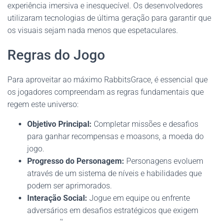
experiência imersiva e inesquecível. Os desenvolvedores
utilizaram tecnologias de última geração para garantir que
os visuais sejam nada menos que espetaculares.
Regras do Jogo
Para aproveitar ao máximo RabbitsGrace, é essencial que
os jogadores compreendam as regras fundamentais que
regem este universo:
Objetivo Principal:
Completar missões e desafios
para ganhar recompensas e moasons, a moeda do
jogo.
Progresso do Personagem:
Personagens evoluem
através de um sistema de níveis e habilidades que
podem ser aprimorados.
Interação Social:
Jogue em equipe ou enfrente
adversários em desafios estratégicos que exigem