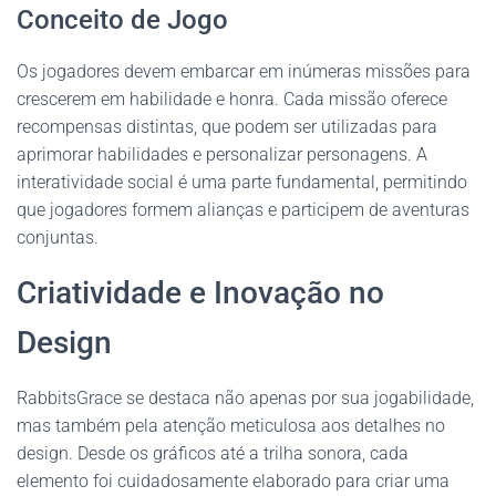
Conceito de Jogo
Os jogadores devem embarcar em inúmeras missões para
crescerem em habilidade e honra. Cada missão oferece
recompensas distintas, que podem ser utilizadas para
aprimorar habilidades e personalizar personagens. A
interatividade social é uma parte fundamental, permitindo
que jogadores formem alianças e participem de aventuras
conjuntas.
Criatividade e Inovação no
Design
RabbitsGrace se destaca não apenas por sua jogabilidade,
mas também pela atenção meticulosa aos detalhes no
design. Desde os gráficos até a trilha sonora, cada
elemento foi cuidadosamente elaborado para criar uma